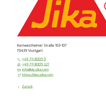
Kornwestheimer Straße 103-107
70439 Stuttgart
+49 711 8009 0
+49 711 8009 321
info
@
de.sika.com
https://deu.sika.com
Zurück