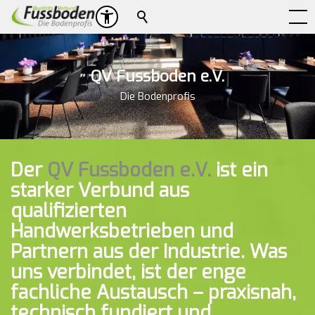
Suche
QV Fussboden e.V.
Die Bodenprofis
Der
QV Fussboden e.V.
ist ein
starker Verbund aus
qualifizierten
Handwerksbetrieben und
Partnern aus der Industrie. Was
uns verbindet, ist der enge
fachliche Austausch – praxisnah,
technisch fundiert und